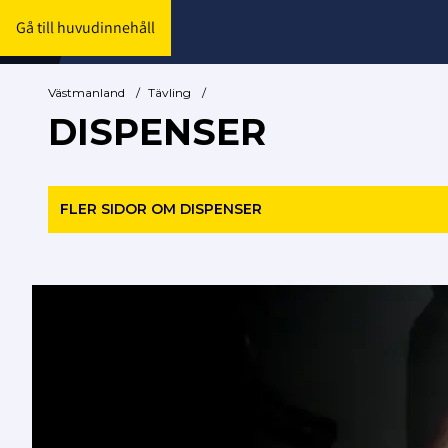
Gå till huvudinnehåll
Västmanland
/
Tävling
/
DISPENSER
FLER SIDOR OM DISPENSER