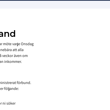
land
ar möte varje Onsdag
ebära att alla
vå veckor även om
kan inkommer.
ministrerat förbund.
er följande:
r ni söker