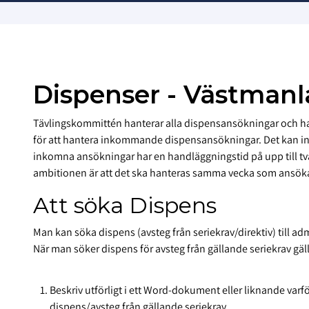
Dispenser - Västman
Tävlingskommittén hanterar alla dispensansökningar och h
för att hantera inkommande dispensansökningar. Det kan inn
inkomna ansökningar har en handläggningstid på upp till t
ambitionen är att det ska hanteras samma vecka som ansö
Att söka Dispens
Man kan söka dispens (avsteg från seriekrav/direktiv) till ad
När man söker dispens för avsteg från gällande seriekrav gäll
Beskriv utförligt i ett Word-dokument eller liknande varfö
dispens/avsteg från gällande seriekrav.