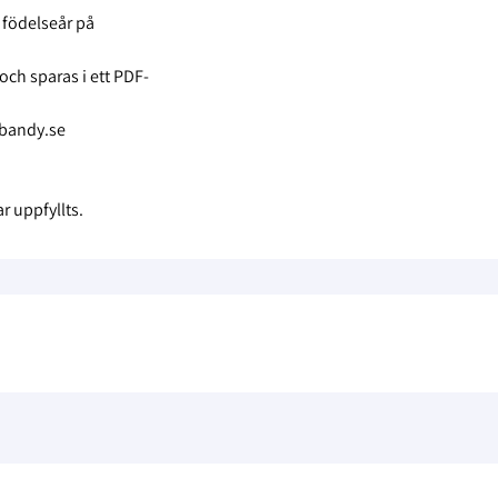
 födelseår på
ch sparas i ett PDF-
ebandy.se
 uppfyllts.