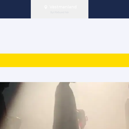
Västmanland
Byt förbund här