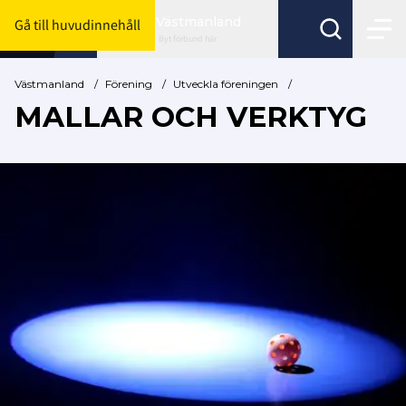
Västmanland
Gå till huvudinnehåll
Byt förbund här
Västmanland
/
Förening
/
Utveckla föreningen
/
MALLAR OCH VERKTYG