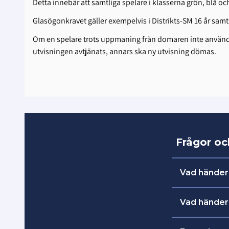
Detta innebär att samtliga spelare i klasserna grön, blå oc
Glasögonkravet gäller exempelvis i Distrikts-SM 16 år samt
Om en spelare trots uppmaning från domaren inte använder
utvisningen avtjänats, annars ska ny utvisning dömas.
Frågor o
Vad händer
Det är bra
Vad händer
har glömt 
Spelaren få