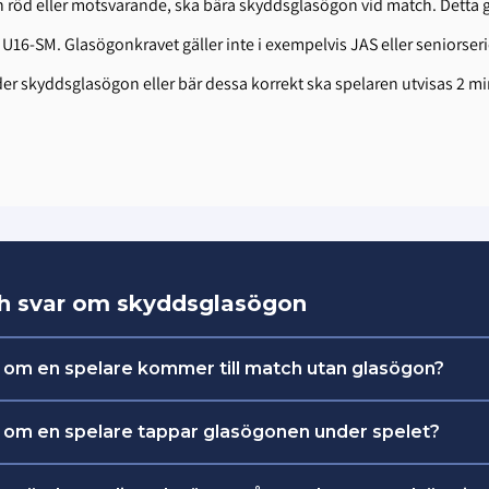
h röd eller motsvarande, ska bära skyddsglasögon vid match. Detta ga
 U16-SM. Glasögonkravet gäller inte i exempelvis JAS eller seniorseri
 skyddsglasögon eller bär dessa korrekt ska spelaren utvisas 2 mi
ch svar om skyddsglasögon
 om en spelare kommer till match utan glasögon?
 om ledarna har med sig ett par extra skyddsglasögo
 om en spelare tappar glasögonen under spelet?
sina glasögon.
r spela vidare tills nästa avblåsning.