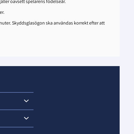
̈ller oavsett spelarens födelseår.
er.
nuter. Skyddsglasögon ska användas korrekt efter att
n om någon