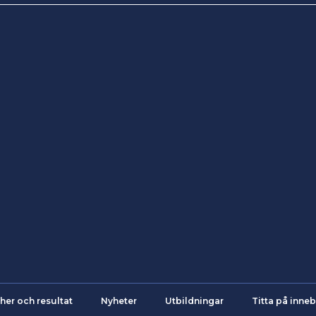
her och resultat
Nyheter
Utbildningar
Titta på inne