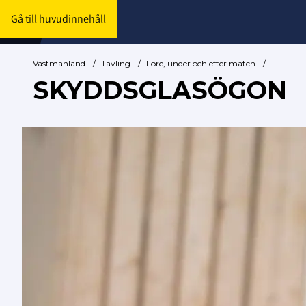
Gå till huvudinnehåll
Västmanland
/
Tävling
/
Före, under och efter match
/
SKYDDSGLASÖGON