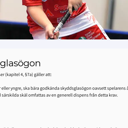
sglasögon
kapitel 4, §7a) gäller att:
r eller yngre, ska bära godkända skyddsglasögon oavsett spelarens åld
d särskilda skäl omfattas av en generell dispens från detta krav.