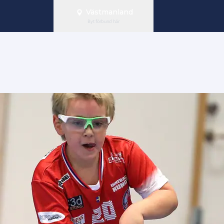
Västmanland
Byt förbund här