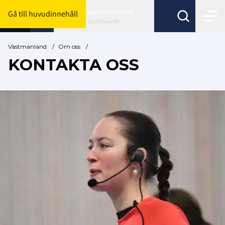
Västmanland
Gå till huvudinnehåll
Byt förbund här
Västmanland
/
Om oss
/
KONTAKTA OSS