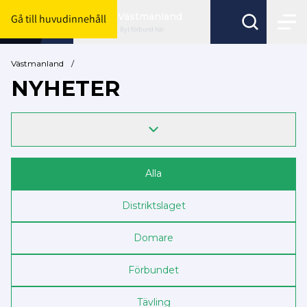
Västmanland
Gå till huvudinnehåll
Byt förbund här
Västmanland
/
NYHETER
Alla
Distriktslaget
Domare
Förbundet
Tävling