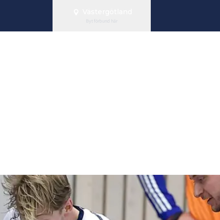
Västergötland
Byt förbund här
g Herrsenior o