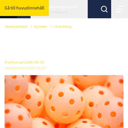
Västergötland
Gå till huvudinnehåll
Byt förbund här
Västergötland
/
Nyheter
/
Utveckling
Preliminär serieindelning
2026/2027
Publicerad
2026-05-26
Uppdaterad 2026-05-27