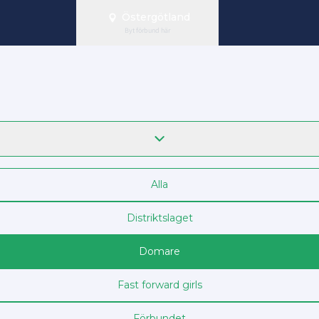
Östergötland
Byt förbund här
Alla
Distriktslaget
Domare
Fast forward girls
Förbundet