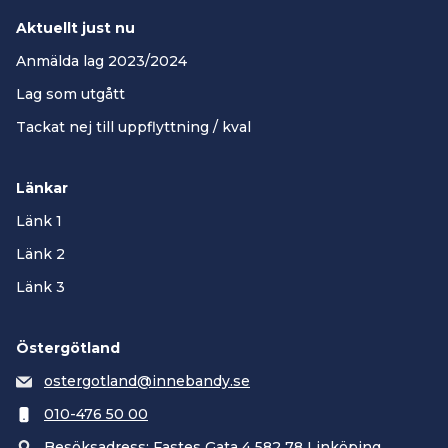
Aktuellt just nu
Anmälda lag 2023/2024
Lag som utgått
Tackat nej till uppflyttning / kval
Länkar
Länk 1
Länk 2
Länk 3
Östergötland
ostergotland@innebandy.se
010-476 50 00
Besöksadress: Fastes Gata 4 582 78 Linköping