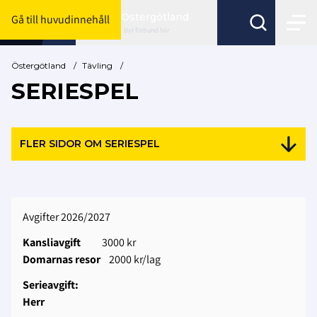
Östergötland
Gå till huvudinnehåll
Byt förbund här
Östergötland
/
Tävling
/
SERIESPEL
FLER SIDOR OM SERIESPEL
Avgifter 2026/2027
Kansliavgift
3000 kr
Domarnas resor
2000 kr/lag
Serieavgift:
Herr