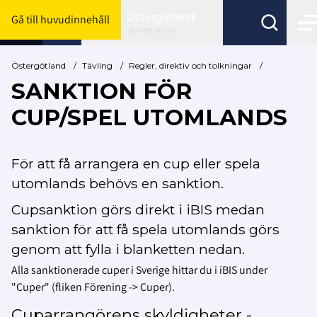
Östergötland
Gå till huvudinnehåll
Byt förbund här
Östergötland
/
Tävling
/
Regler, direktiv och tolkningar
/
SANKTION FÖR
CUP/SPEL UTOMLANDS
För att få arrangera en cup eller spela
utomlands behövs en sanktion.
Cupsanktion görs direkt i iBIS medan
sanktion för att få spela utomlands görs
genom att fylla i blanketten nedan.
Alla sanktionerade cuper i Sverige hittar du i iBIS under
"Cuper" (fliken Förening -> Cuper).
Cuparrangörens skyldigheter -