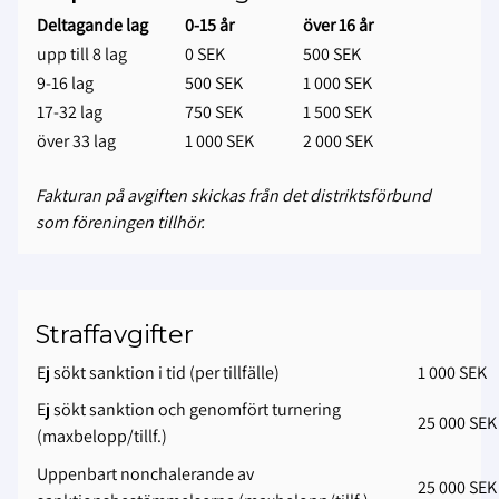
Deltagande lag
0-15 år
över 16 år
upp till 8 lag
0 SEK
500 SEK
9-16 lag
500 SEK
1 000 SEK
17-32 lag
750 SEK
1 500 SEK
över 33 lag
1 000 SEK
2 000 SEK
Fakturan på avgiften skickas från det distriktsförbund
som föreningen tillhör.
Straffavgifter
Ej sökt sanktion i tid (per tillfälle)
1 000 SEK
Ej sökt sanktion och genomfört turnering
25 000 SEK
(maxbelopp/tillf.)
Uppenbart nonchalerande av
25 000 SEK