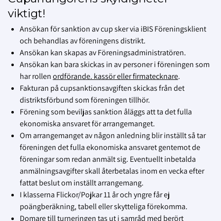
viktigt!
Ansökan för sanktion av cup sker via iBIS Föreningsklient
och behandlas av föreningens distrikt.
Ansökan kan skapas av Föreningsadministratören.
Ansökan kan bara skickas in av personer i föreningen som
har rollen
ordförande. kassör eller firmatecknare
.
Fakturan på cupsanktionsavgiften skickas från det
distriktsförbund som föreningen tillhör.
Förening som beviljas sanktion åläggs att ta det fulla
ekonomiska ansvaret för arrangemanget.
Om arrangemanget av någon anledning blir inställt så tar
föreningen det fulla ekonomiska ansvaret gentemot de
föreningar som redan anmält sig. Eventuellt inbetalda
anmälningsavgifter skall återbetalas inom en vecka efter
fattat beslut om inställt arrangemang.
I klasserna Flickor/Pojkar 11 år och yngre får ej
poängberäkning, tabell eller skytteliga förekomma.
Domare till turneringen tas ut i samråd med berört