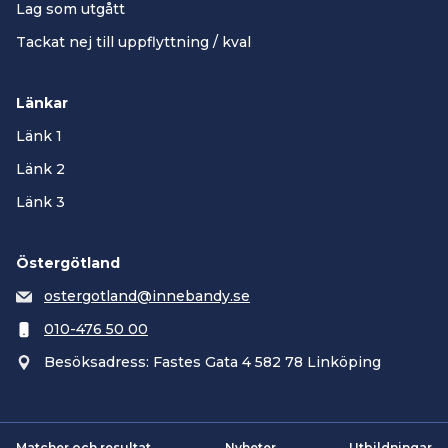
Lag som utgått
Tackat nej till uppflyttning / kval
Länkar
Länk 1
Länk 2
Länk 3
Östergötland
ostergotland@innebandy.se
010-476 50 00
Besöksadress: Fastes Gata 4 582 78 Linköping
Matcher och resultat
Nyheter
Utbildningar