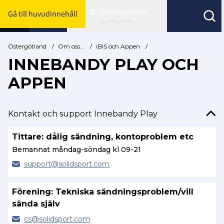
Östergötland
Gå till huvudinnehåll
Byt förbund här
Östergötland
/
Om oss...
/
iBIS och Appen
/
INNEBANDY PLAY OCH
APPEN
Kontakt och support Innebandy Play
Tittare: dålig sändning, kontoproblem etc
Bemannat måndag-söndag kl 09-21
support@
solidsport.com
Förening: Tekniska sändningsproblem/vill
sända själv
cs@
solidsport.com