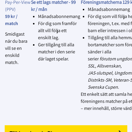
publiceras eller användas.
Pay‑Per‑View
Se ett lags matcher -
99
Föreningsmatcherna 129 k
(PPV)
kr / mån
Månadsabonnemang
4.
Respektera avslag utan förklaring
:
59 kr /
Månadsabonnemang
För dig som vill följa h
Vår utgångspunkt är, genom
match
För dig som framför
föreningen, t.ex. med f
föreningens samtyckte, att
allt vill följa ett
barn eller intressen i ol
Smidigast
lagen, domare och funktionärer
enskilt lag.
Tillgång till alla hemm
när du bara
har godkänt att matcher kan
Ger tillgång till alla
bortamatcher som för
vill se en
sändas på Svensk Innebandys
matcher i den serie
sänder i alla
enskild
officiella plattform Innebandy
där laget spelar.
serier
förutom ungdom
match.
Play.
SSL, Allsvenskan,
JAS‑slutspel, Ungdom
MEN… Om något lag, domare
Distrikts‑SM, Veteran
eller funktionär inte vill att
Svenska Cupen.
matchen livesänds eller spelas
Ett enkelt sätt att samla h
in, respektera deras beslut utan
föreningens matcher på ett
att kräva en förklaring, och
– mer innehåll, större värd
avbryt
sändningen/inspelningen.
5.
Följ föreningens ansvar
: