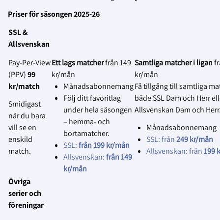
Equipment & tools to fasten the camera
Den tekniska lösningen kommer att
Skylta tydligt vid entrén att
Priser för säsongen 2025-26
vidareutvecklas löpande under hela
matchen kommer att
Phone/tablet/computer with network
SSL &
avtalsperioden samtidigt som
livesändas eller spelas in.
connection
Allsvenskan
användarfeedback kommer att samlas in
Påminn gärna publiken
för att göra anpassningar utifrån deras
muntligt via speakern om detta
Pay‑Per‑View
Ett lags matcher
från 149
Samtliga matcher i ligan
f
Läs mer om installationer här:
önskemål.
vid behov.
(PPV)
99
kr/mån
kr/mån
https://support.spiideo.com/en/collections/2673
kr/match
Månadsabonnemang
Få tillgång till samtliga ma
2.
spiideo-camera-systems-installations
Erbjud dolda platser för publiken
:
Följ ditt favoritlag
både SSL Dam och Herr ell
Smidigast
Tillhandahåll särskilda platser
Är du eller din klubb intresserade av att
under hela säsongen
Allsvenskan Dam och Herr
när du bara
där åskådare kan sitta utan att
skaffa en Spiideo? Följ länken nedan:
– hemma- och
vill se en
Månadsabonnemang
synas i livesändningen eller på
bortamatcher.
https://www.solidsport.com/en/products/spiideo
enskild
SSL: från
249 kr/mån
inspelningen.
SSL:
från 199 kr/mån
automated-live-broadcast-and-analysis-
match.
Allsvenskan: från
199 
Allsvenskan:
från 149
3.
for-games-and-practices/
Informera om var materialet används
:
kr/mån
Informera lagen, domarna och
Övriga
funktionärerna om var
serier och
livesändningen ska visas eller
föreningar
var inspelningen kommer att