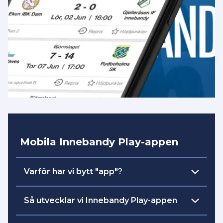
Mobila Innebandy Play-appen
Varför har vi bytt "app"?
skapa
Vår intention och målsättning är att
Så utvecklar vi Innebandy Play-appen
en plattform
där all streaming och
engagemang är samlad på ett ställe. Det