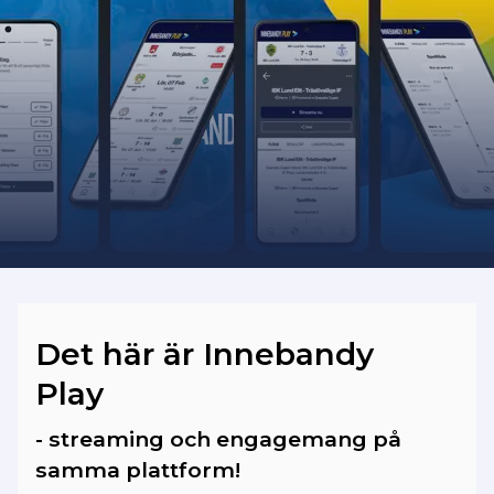
Bilder och videoklipp från matcherna
som spelades fram till säsongen 2025/26
har vi dessvärre ingen möjlighet att
importera in på vår plattform.
Det här är Innebandy
Play
- streaming och engagemang på
samma plattform!