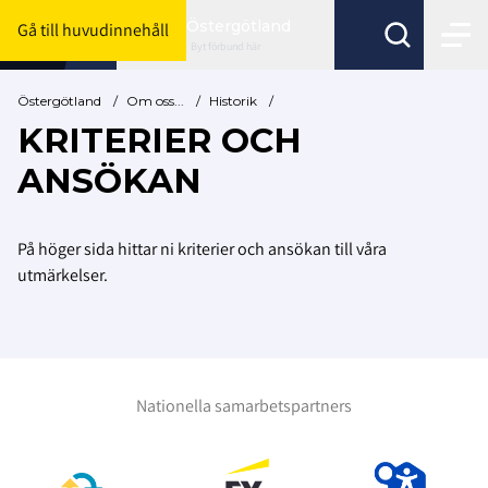
Östergötland
Gå till huvudinnehåll
Byt förbund här
Östergötland
/
Om oss...
/
Historik
/
KRITERIER OCH
ANSÖKAN
På höger sida hittar ni kriterier och ansökan till våra
utmärkelser.
Nationella samarbetspartners