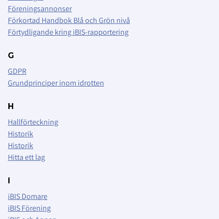
Föreningsannonser
Förkortad Handbok Blå och Grön nivå
Förtydligande kring iBIS-rapportering
G
GDPR
Grundprinciper inom idrotten
H
Hallförteckning
Historik
Historik
Hitta ett lag
I
iBIS Domare
iBIS Förening