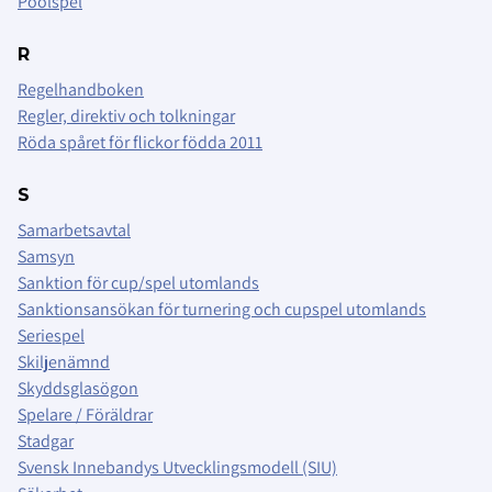
Poolspel
R
Regelhandboken
Regler, direktiv och tolkningar
Röda spåret för flickor födda 2011
S
Samarbetsavtal
Samsyn
Sanktion för cup/spel utomlands
Sanktionsansökan för turnering och cupspel utomlands
Seriespel
Skiljenämnd
Skyddsglasögon
Spelare / Föräldrar
Stadgar
Svensk Innebandys Utvecklingsmodell (SIU)