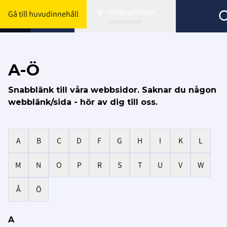
Östergötland
Gå till huvudinnehåll
Byt förbund här
A-Ö
Snabblänk till våra webbsidor. Saknar du någon
webblänk/sida - hör av dig till oss.
A
B
C
D
F
G
H
I
K
L
M
N
O
P
R
S
T
U
V
W
Å
Ö
A