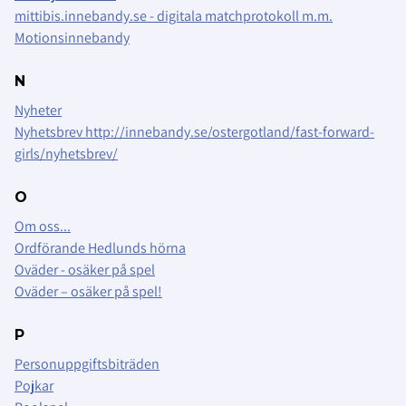
mittibis.innebandy.se - digitala matchprotokoll m.m.
Motionsinnebandy
N
Nyheter
Nyhetsbrev http://innebandy.se/ostergotland/fast-forward-
girls/nyhetsbrev/
O
Om oss...
Ordförande Hedlunds hörna
Oväder - osäker på spel
Oväder – osäker på spel!
P
Personuppgiftsbiträden
Pojkar