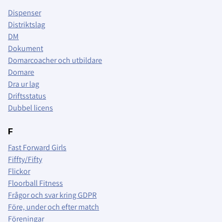
Dispenser
Distriktslag
DM
Dokument
Domarcoacher och utbildare
Domare
Dra ur lag
Driftsstatus
Dubbel licens
F
Fast Forward Girls
Fiffty/Fifty
Flickor
Floorball Fitness
Frågor och svar kring GDPR
Före, under och efter match
Föreningar