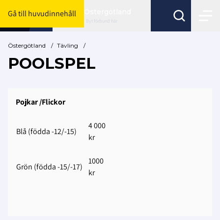
Östergötland
Gå till huvudinnehåll
Byt förbund här
Östergötland
/
Tävling
/
POOLSPEL
Pojkar /Flickor
4 000
Blå (födda -12/-15)
kr
1000
Grön (födda -15/-17)
kr