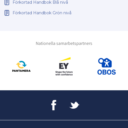
Förkortad Handbok Blå nivå
Förkortad Handbok Grön nivå
Nationella samarbetspartners