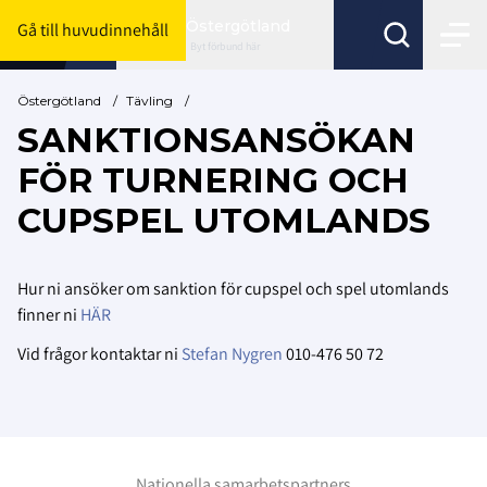
Östergötland
Gå till huvudinnehåll
Byt förbund här
Östergötland
/
Tävling
/
SANKTIONSANSÖKAN
FÖR TURNERING OCH
CUPSPEL UTOMLANDS
Hur ni ansöker om sanktion för cupspel och spel utomlands
finner ni
HÄR
Vid frågor kontaktar ni
Stefan Nygren
010-476 50 72
Nationella samarbetspartners