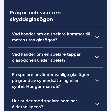
Frågor och svar om
skyddsglasögon
Vad händer om en spelare kommer till
match utan glasögon?
Det är bra om ledarna har med sig ett par
Vad händer om en spelare tappar
extra skyddsglasögon om någon har
glasögonen under spelet?
glömt sina glasögon.
Spelaren får spela vidare tills nästa
En spelare använder vanliga glasögon
Om en spelare trots uppmaning från
avblåsning.
på grund av synnedsättning eller
domaren inte använder skyddsglasögon
synfel. Hur gör man då?
eller bär dessa korrekt ska spelaren
utvisas 2 minuter. Skyddsglasögon ska
Det finns inget krav på att ha
användas korrekt efter att utvisningen
Hur är det med spelare som har
skyddsglasögon om en spelare har
avtjänats, annars ska ny utvisning dömas.
åldersdispens?
vanliga glasögon för korrigering av