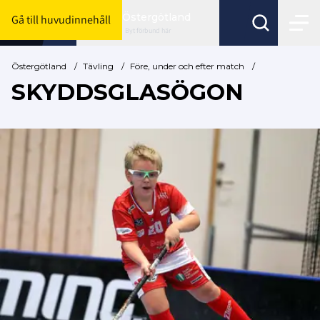
Östergötland
Gå till huvudinnehåll
Byt förbund här
Östergötland
/
Tävling
/
Före, under och efter match
/
SKYDDSGLASÖGON