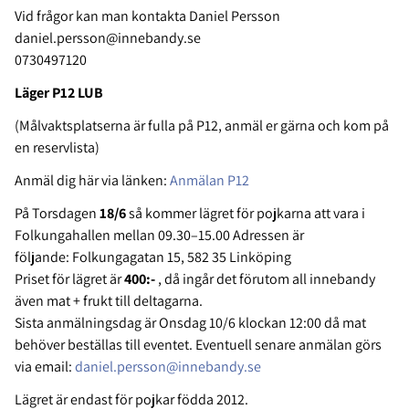
Vid frågor kan man kontakta Daniel Persson
daniel.persson@innebandy.se
0730497120
Läger P12 LUB
(Målvaktsplatserna är fulla på P12, anmäl er gärna och kom på
en reservlista)
Anmäl dig här via länken:
Anmälan P12
På Torsdagen
18/6
så kommer lägret för pojkarna att vara i
Folkungahallen mellan 09.30–15.00 Adressen är
följande: Folkungagatan 15, 582 35 Linköping
Priset för lägret är
400:-
, då ingår det förutom all innebandy
även mat + frukt till deltagarna.
Sista anmälningsdag är Onsdag 10/6 klockan 12:00 då mat
behöver beställas till eventet. Eventuell senare anmälan görs
via email:
daniel.persson@innebandy.se
Lägret är endast för pojkar födda 2012.