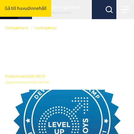
Östergötland
Gå till huvudinnehåll
Byt förbund här
Östergötland
/
Levelupboys
Sommarlovsläger LUB
V.25 17/6 för P11 samt
18/6 för P12
Publicerad
2026-05-31
Uppdaterad 2026-06-04