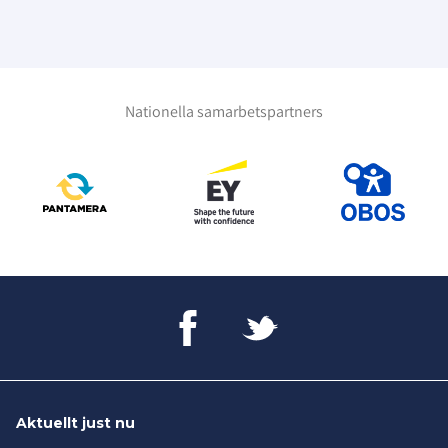
bestraffning, i händelse av att ledare eller
förening uppenbart underlåter sig att
inrätta sig i de inom SDF överenskomna
regler som gäller verksamheten.
(Riksidrottsförbundets stadgar 14 kap. 2 §
Nationella samarbetspartners
14 p.).
Aktuellt just nu