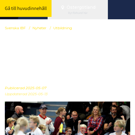
Östergötland
Gå till huvudinnehåll
Byt förbund här
Svenska IBF
/
Nyheter
/
Utbildning
Ledarutbildning blir ett
nationellt krav – så
påverkar det din
förening
Publicerad
2025-05-07
Uppdaterad 2025-05-13