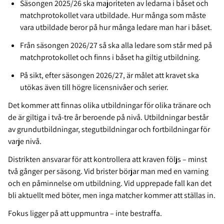
Säsongen 2025/26 ska majoriteten av ledarna i båset och
matchprotokollet vara utbildade. Hur många som måste
vara utbildade beror på hur många ledare man har i båset.
Från säsongen 2026/27 så ska alla ledare som står med på
matchprotokollet och finns i båset ha giltig utbildning.
På sikt, efter säsongen 2026/27, är målet att kravet ska
utökas även till högre licensnivåer och serier.
Det kommer att finnas olika utbildningar för olika tränare och
de är giltiga i två-tre år beroende på nivå. Utbildningar består
av grundutbildningar, stegutbildningar och fortbildningar för
varje nivå.
Distrikten ansvarar för att kontrollera att kraven följs – minst
två gånger per säsong. Vid brister börjar man med en varning
och en påminnelse om utbildning. Vid upprepade fall kan det
bli aktuellt med böter, men inga matcher kommer att ställas in.
Fokus ligger på att uppmuntra – inte bestraffa.