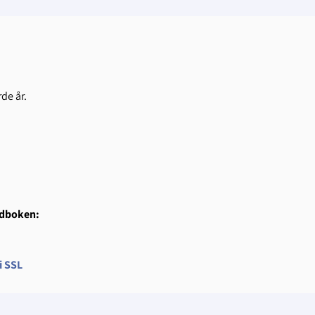
de år.
andboken:
i SSL