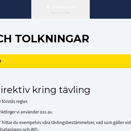
Örebro Län
Byt förbund här
OCH TOLKNINGAR
R
rektiv kring tävling
 förstås regler.
ktlinjer vi använder oss av.
" hittar du
exempelvis våra tävlingsbestämmelser, vad som gäller vid
yddsglasögon och WO.