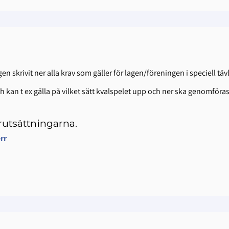
n skrivit ner alla krav som gäller för lagen/föreningen i speciell täv
ch kan t ex gälla på vilket sätt kvalspelet upp och ner ska genomföra
förutsättningarna.
err