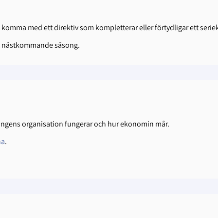
mma med ett direktiv som kompletterar eller förtydligar ett serie
avet nästkommande säsong.
eningens organisation fungerar och hur ekonomin mår.
na
.