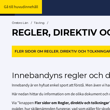
Gå till huvudinnehåll
Örebro Län
/
Tävling
/
REGLER, DIREKTIV 
FLER SIDOR OM REGLER, DIREKTIV OCH TOLKNINGA
Innebandyns regler och di
Innebandy är en hyfsat enkel sport att förstå. Men även vi har
Här nedan hittar du information om de olika dokument och ri
Via "knappen
Fler sidor om Regler, direktiv och tolkningar
oväder, hur skiljenämnden fungerar, vad som gäller för sk