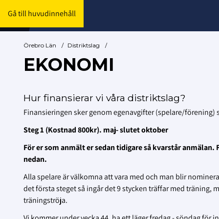
Gå till huvudinnehåll
Örebro Län
/
Distriktslag
/
EKONOMI
Hur finansierar vi våra distriktslag?
Finansieringen sker genom egenavgifter (spelare/förening
Steg 1 (Kostnad 800kr). maj- slutet oktober
För er som anmält er sedan tidigare så kvarstår anmälan. F
nedan.
Alla spelare är välkomna att vara med och man blir nominerad
det första steget så ingår det 9 stycken träffar med träning, 
träningströja.
Vi kommer under vecka 44. ha ett läger fredag - söndag för in