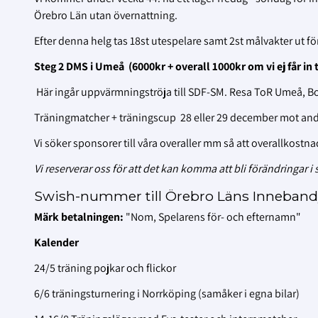
Örebro Län utan övernattning.
Efter denna helg tas 18st utespelare samt 2st målvakter ut fö
Steg 2 DMS i Umeå (6000kr + overall 1000kr om vi ej får in 
Här ingår uppvärmningströja till SDF-SM. Resa ToR Umeå, 
Träningmatcher + träningscup 28 eller 29 december mot andr
Vi söker sponsorer till våra overaller mm så att overallkostn
Vi reserverar oss för att det kan komma att bli förändringar 
Swish-nummer till Örebro Läns Inneband
Märk betalningen:
"Nom, Spelarens för- och efternamn"
Kalender
24/5 träning pojkar och flickor
6/6 träningsturnering i Norrköping (samåker i egna bilar)