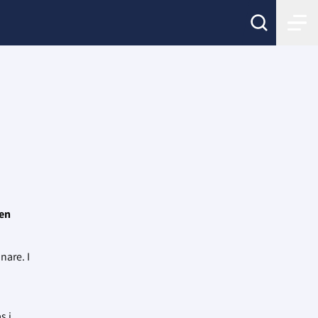
ken
nare. I
s i