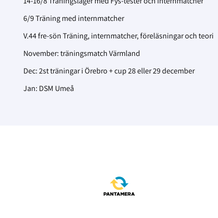
14-16/8 Träningsläger med Fys-tester och internmatcher
6/9 Träning med internmatcher
V.44 fre-sön Träning, internmatcher, föreläsningar och teori
November: träningsmatch Värmland
Dec: 2st träningar i Örebro + cup 28 eller 29 december
Jan: DSM Umeå