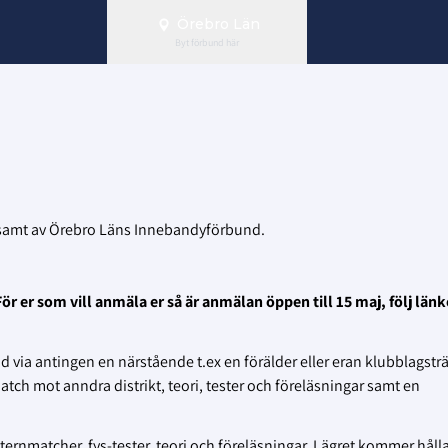
Örebro Län
Byt förbund här
) samt av Örebro Läns Innebandyförbund.
ör er som vill anmäla er så är anmälan öppen till 15 maj, följ län
 via antingen en närstående t.ex en förälder eller eran klubblagsträ
match mot anndra distrikt, teori, tester och föreläsningar samt en
ternmatcher, fys-tester, teori och föreläsningar. Lägret kommer hålla