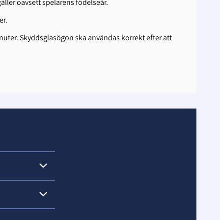
̈ller oavsett spelarens födelseår.
er.
nuter. Skyddsglasögon ska användas korrekt efter att
n om någon