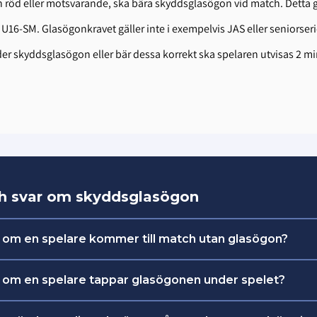
h röd eller motsvarande, ska bära skyddsglasögon vid match. Detta ga
 U16-SM. Glasögonkravet gäller inte i exempelvis JAS eller seniorseri
 skyddsglasögon eller bär dessa korrekt ska spelaren utvisas 2 mi
ch svar om skyddsglasögon
 om en spelare kommer till match utan glasögon?
 om ledarna har med sig ett par extra skyddsglasögo
 om en spelare tappar glasögonen under spelet?
sina glasögon.
r spela vidare tills nästa avblåsning.