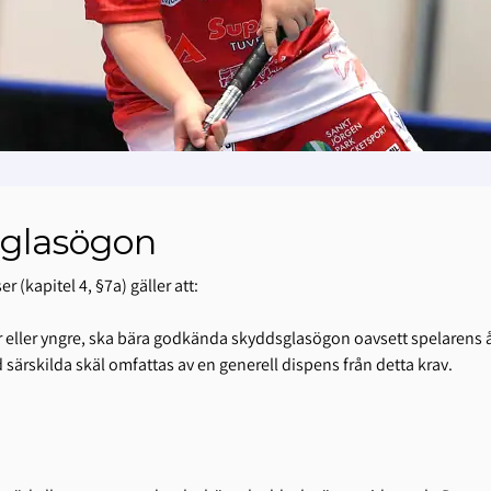
sglasögon
kapitel 4, §7a) gäller att:
r eller yngre, ska bära godkända skyddsglasögon oavsett spelarens åld
d särskilda skäl omfattas av en generell dispens från detta krav.