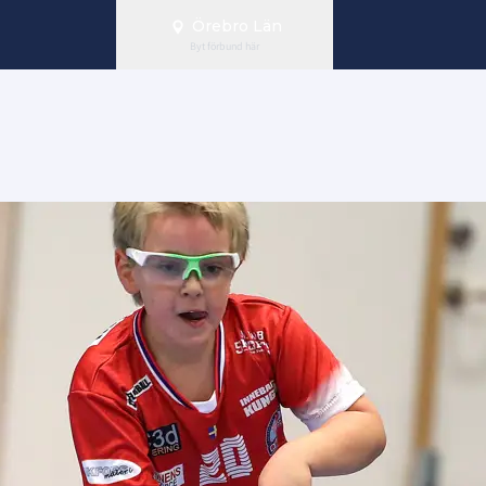
Örebro Län
Byt förbund här