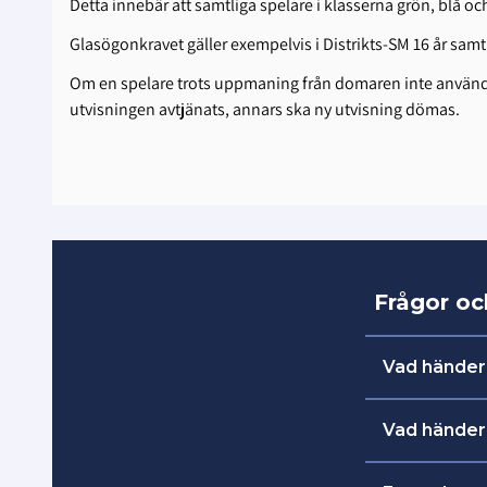
Detta innebär att samtliga spelare i klasserna grön, blå oc
Glasögonkravet gäller exempelvis i Distrikts-SM 16 år samt
Om en spelare trots uppmaning från domaren inte använder
utvisningen avtjänats, annars ska ny utvisning dömas.
Frågor o
Vad händer
Det är bra
Vad händer
har glömt 
Spelaren få