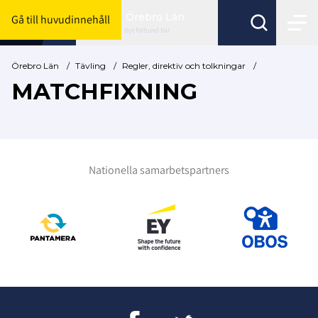
Örebro Län
Gå till huvudinnehåll
Byt förbund här
Örebro Län
/
Tävling
/
Regler, direktiv och tolkningar
/
MATCHFIXNING
Nationella samarbetspartners