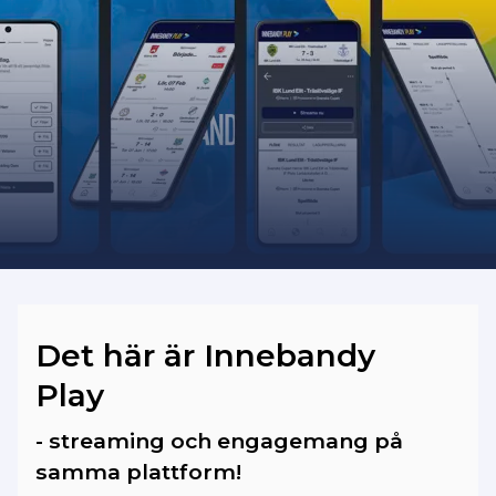
Bilder och videoklipp från matcherna
som spelades fram till säsongen 2025/26
har vi dessvärre ingen möjlighet att
importera in på vår plattform.
Det här är Innebandy
Play
- streaming och engagemang på
samma plattform!