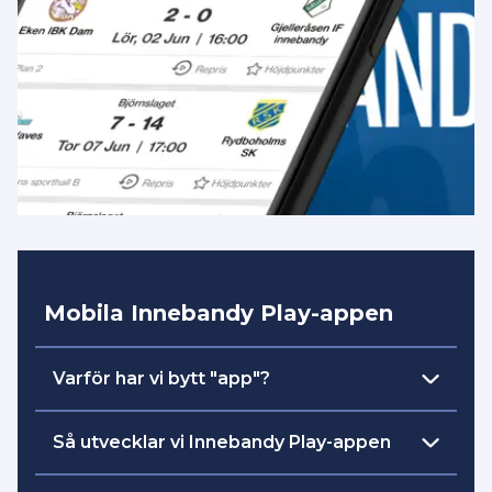
Mobila Innebandy Play-appen
Varför har vi bytt "app"?
skapa
Vår intention och målsättning är att
Så utvecklar vi Innebandy Play-appen
en plattform
där all streaming och
engagemang är samlad på ett ställe. Det