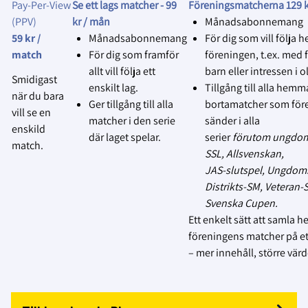
publiceras eller användas.
Pay‑Per‑View
Se ett lags matcher -
99
Föreningsmatcherna 129 k
(PPV)
kr / mån
Månadsabonnemang
4.
Respektera avslag utan förklaring
:
59 kr /
Månadsabonnemang
För dig som vill följa h
Vår utgångspunkt är, genom
match
För dig som framför
föreningen, t.ex. med f
föreningens samtyckte, att
allt vill följa ett
barn eller intressen i ol
Smidigast
lagen, domare och funktionärer
enskilt lag.
Tillgång till alla hemm
när du bara
har godkänt att matcher kan
Ger tillgång till alla
bortamatcher som för
vill se en
sändas på Svensk Innebandys
matcher i den serie
sänder i alla
enskild
officiella plattform Innebandy
där laget spelar.
serier
förutom ungdom
match.
Play.
SSL, Allsvenskan,
JAS‑slutspel, Ungdom
MEN… Om något lag, domare
Distrikts‑SM, Veteran
eller funktionär inte vill att
Svenska Cupen.
matchen livesänds eller spelas
Ett enkelt sätt att samla h
in, respektera deras beslut utan
föreningens matcher på ett
att kräva en förklaring, och
– mer innehåll, större värd
avbryt
sändningen/inspelningen.
5.
Följ föreningens ansvar
: