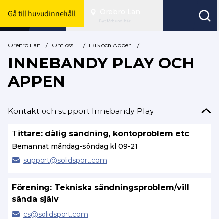
Örebro Län
Gå till huvudinnehåll
Byt förbund här
Örebro Län
/
Om oss...
/
iBIS och Appen
/
INNEBANDY PLAY OCH
APPEN
Kontakt och support Innebandy Play
Tittare: dålig sändning, kontoproblem etc
Bemannat måndag-söndag kl 09-21
support@
solidsport.com
Förening: Tekniska sändningsproblem/vill
sända själv
cs@
solidsport.com