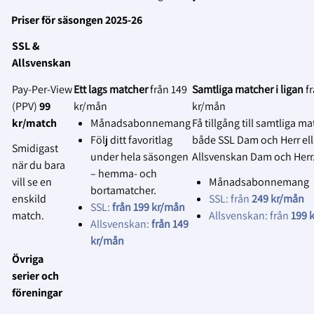
Equipment & tools to fasten the camera
Den tekniska lösningen kommer att
Skylta tydligt vid entrén att
Priser för säsongen 2025-26
vidareutvecklas löpande under hela
matchen kommer att
Phone/tablet/computer with network
SSL &
avtalsperioden samtidigt som
livesändas eller spelas in.
connection
Allsvenskan
användarfeedback kommer att samlas in
Påminn gärna publiken
för att göra anpassningar utifrån deras
muntligt via speakern om detta
Pay‑Per‑View
Ett lags matcher
från 149
Samtliga matcher i ligan
f
Läs mer om installationer här:
önskemål.
vid behov.
(PPV)
99
kr/mån
kr/mån
https://support.spiideo.com/en/collections/2673
kr/match
Månadsabonnemang
Få tillgång till samtliga ma
2.
spiideo-camera-systems-installations
Erbjud dolda platser för publiken
:
Följ ditt favoritlag
både SSL Dam och Herr ell
Smidigast
Tillhandahåll särskilda platser
Är du eller din klubb intresserade av att
under hela säsongen
Allsvenskan Dam och Herr
när du bara
där åskådare kan sitta utan att
skaffa en Spiideo? Följ länken nedan:
– hemma- och
vill se en
Månadsabonnemang
synas i livesändningen eller på
bortamatcher.
https://www.solidsport.com/en/products/spiideo
enskild
SSL: från
249 kr/mån
inspelningen.
SSL:
från 199 kr/mån
automated-live-broadcast-and-analysis-
match.
Allsvenskan: från
199 
Allsvenskan:
från 149
3.
for-games-and-practices/
Informera om var materialet används
:
kr/mån
Informera lagen, domarna och
Övriga
funktionärerna om var
serier och
livesändningen ska visas eller
föreningar
var inspelningen kommer att