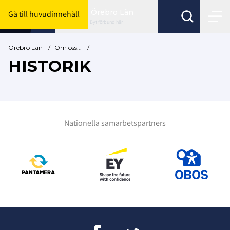
Örebro Län
Gå till huvudinnehåll
Byt förbund här
Örebro Län
/
Om oss...
/
HISTORIK
Nationella samarbetspartners