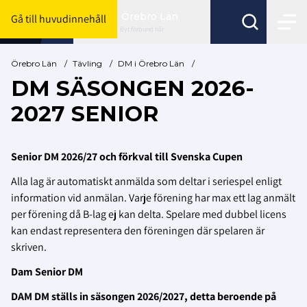
Örebro Län
Gå till huvudinnehåll
Byt förbund här
Örebro Län
/
Tävling
/
DM i Örebro Län
/
DM SÄSONGEN 2026-
2027 SENIOR
Senior DM 2026/27 och förkval till Svenska Cupen
Alla lag är automatiskt anmälda som deltar i seriespel enligt
information vid anmälan. Varje förening har max ett lag anmält
per förening då B-lag ej kan delta. Spelare med dubbel licens
kan endast representera den föreningen där spelaren är
skriven.
Dam Senior DM
DAM DM ställs in säsongen 2026/2027, detta beroende på