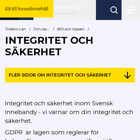
Örebro Län
Gå till huvudinnehåll
Byt förbund här
Örebro Län
/
Om oss...
/
iBIS och Appen
/
INTEGRITET OCH
SÄKERHET
FLER SIDOR OM INTEGRITET OCH SÄKERHET
Integritet och säkerhet inom Svensk
Innebandy - vi värnar om din integritet och
säkerhet.
GDPR är
lagen som reglerar för