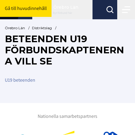
Örebro Län
Gå till huvudinnehåll
Byt förbund här
Örebro Län
/
Distriktslag
/
BETEENDEN U19
FÖRBUNDSKAPTENERN
A VILL SE
U19 beteenden
Nationella samarbetspartners