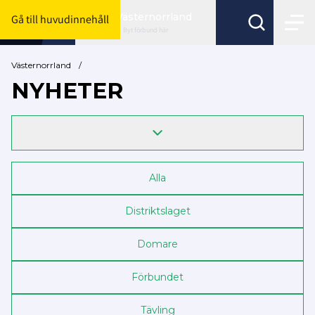
Västernorrland
Gå till huvudinnehåll
Byt förbund här
Västernorrland
/
NYHETER
Alla
Distriktslaget
Domare
Förbundet
Tävling