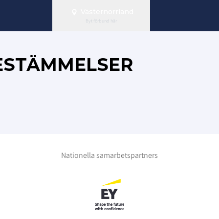
Västernorrland
Byt förbund här
ESTÄMMELSER
Nationella samarbetspartners