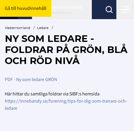
Västernorrland
Gå till huvudinnehåll
Byt förbund här
Västernorrland
/
Ledare
/
NY SOM LEDARE -
FOLDRAR PÅ GRÖN, BLÅ
OCH RÖD NIVÅ
PDF - Ny som ledare GRÖN
Här hittar du samtliga foldrar via SIBF:s hemsida
https://innebandy.se/forening/tips-for-dig-som-tranare-och-
ledare