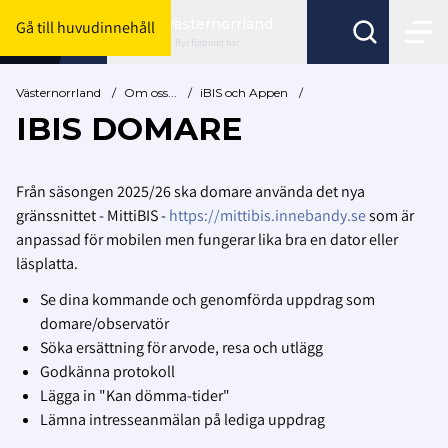
Västernorrland
Gå till huvudinnehåll
Byt förbund här
Västernorrland
/
Om oss...
/
iBIS och Appen
/
IBIS DOMARE
Från säsongen 2025/26 ska domare använda det nya
gränssnittet - MittiBIS -
https://mittibis.innebandy.se
som är
anpassad för mobilen men fungerar lika bra en dator eller
läsplatta.
Se dina kommande och genomförda uppdrag som
domare/observatör
Söka ersättning för arvode, resa och utlägg
Godkänna protokoll
Lägga in "Kan dömma-tider"
Lämna intresseanmälan på lediga uppdrag