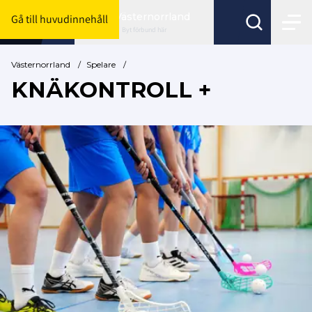
Västernorrland
Gå till huvudinnehåll
Byt förbund här
Västernorrland
/
Spelare
/
KNÄKONTROLL +