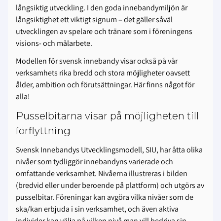
långsiktig utveckling. I den goda innebandymiljön är
långsiktighet ett viktigt signum – det gäller såväl
utvecklingen av spelare och tränare som i föreningens
visions- och målarbete.
Modellen för svensk innebandy visar också på vår
verksamhets rika bredd och stora möjligheter oavsett
ålder, ambition och förutsättningar. Här finns något för
alla!
Pusselbitarna visar på möjligheten till
förflyttning
Svensk Innebandys Utvecklingsmodell, SIU, har åtta olika
nivåer som tydliggör innebandyns varierade och
omfattande verksamhet. Nivåerna illustreras i bilden
(bredvid eller under beroende på plattform) och utgörs av
pusselbitar. Föreningar kan avgöra vilka nivåer som de
ska/kan erbjuda i sin verksamhet, och även aktiva
individer kan välja på vilken nivå man vill bedriva sin