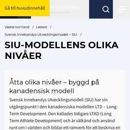
Västernorrland
Gå till huvudinnehåll
Byt förbund här
Västernorrland
/
Ledare
/
Svensk Innebandys Utvecklingsmodell – SIU
/
SIU-MODELLENS OLIKA
NIVÅER
Åtta olika nivåer – byggd på
kanadensisk modell
Svensk Innebandys Utvecklingsmodell (SIU) har sin
utgångspunkt i den kanadensiska modellen LTD – Long-
Term Development. Den kallades tidigare LTAD (Long
Term Athlete Development) och är välkänd och använd
runt om i världen och bildar ett ramverk för att beskriva en