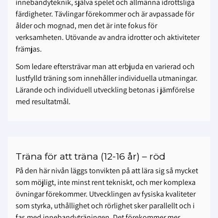
innebandyteknik, själva spelet och allmänna idrottsliga
färdigheter. Tävlingar förekommer och är avpassade för
ålder och mognad, men det är inte fokus för
verksamheten. Utövande av andra idrotter och aktiviteter
främjas.
Som ledare eftersträvar man att erbjuda en varierad och
lustfylld träning som innehåller individuella utmaningar.
Lärande och individuell utveckling betonas i jämförelse
med resultatmål.
Träna för att träna (12-16 år) – röd
På den här nivån läggs tonvikten på att lära sig så mycket
som möjligt, inte minst rent tekniskt, och mer komplexa
övningar förekommer. Utvecklingen av fysiska kvaliteter
som styrka, uthållighet och rörlighet sker parallellt och i
fas med innebandyträningen. Det förekommer mer