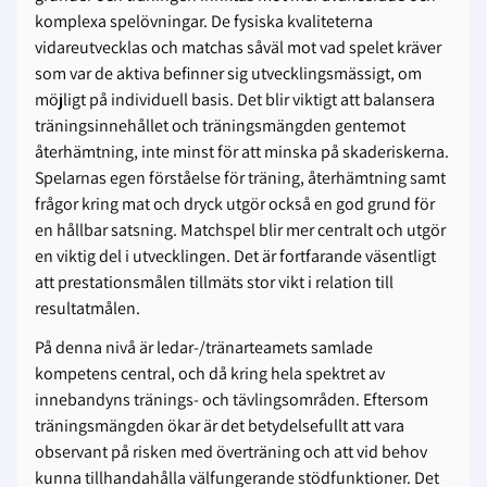
komplexa spelövningar. De fysiska kvaliteterna
vidareutvecklas och matchas såväl mot vad spelet kräver
som var de aktiva befinner sig utvecklingsmässigt, om
möjligt på individuell basis. Det blir viktigt att balansera
träningsinnehållet och träningsmängden gentemot
återhämtning, inte minst för att minska på skaderiskerna.
Spelarnas egen förståelse för träning, återhämtning samt
frågor kring mat och dryck utgör också en god grund för
en hållbar satsning. Matchspel blir mer centralt och utgör
en viktig del i utvecklingen. Det är fortfarande väsentligt
att prestationsmålen tillmäts stor vikt i relation till
resultatmålen.
På denna nivå är ledar-/tränarteamets samlade
kompetens central, och då kring hela spektret av
innebandyns tränings- och tävlingsområden. Eftersom
träningsmängden ökar är det betydelsefullt att vara
observant på risken med överträning och att vid behov
kunna tillhandahålla välfungerande stödfunktioner. Det