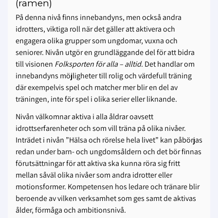
(ramen)
På denna nivå finns innebandyns, men också andra
idrotters, viktiga roll när det gäller att aktivera och
engagera olika grupper som ungdomar, vuxna och
seniorer. Nivån utgör en grundläggande del för att bidra
till visionen
Folksporten för alla – alltid
. Det handlar om
innebandyns möjligheter till rolig och värdefull träning
där exempelvis spel och matcher mer blir en del av
träningen, inte för spel i olika serier eller liknande.
Nivån välkomnar aktiva i alla åldrar oavsett
idrottserfarenheter och som vill träna på olika nivåer.
Inträdet i nivån ”Hälsa och rörelse hela livet” kan påbörjas
redan under barn- och ungdomsåldern och det bör finnas
förutsättningar för att aktiva ska kunna röra sig fritt
mellan såväl olika nivåer som andra idrotter eller
motionsformer. Kompetensen hos ledare och tränare blir
beroende av vilken verksamhet som ges samt de aktivas
ålder, förmåga och ambitionsnivå.