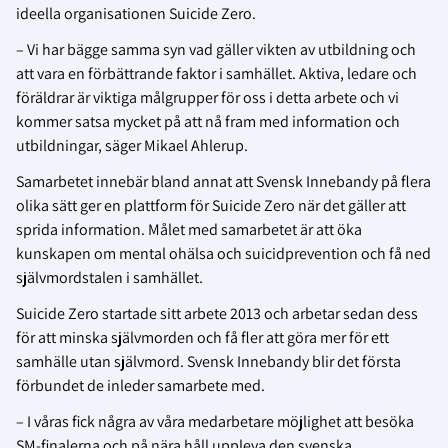
ideella organisationen Suicide Zero.
– Vi har bägge samma syn vad gäller vikten av utbildning och
att vara en förbättrande faktor i samhället. Aktiva, ledare och
föräldrar är viktiga målgrupper för oss i detta arbete och vi
kommer satsa mycket på att nå fram med information och
utbildningar, säger Mikael Ahlerup.
Samarbetet innebär bland annat att Svensk Innebandy på flera
olika sätt ger en plattform för Suicide Zero när det gäller att
sprida information. Målet med samarbetet är att öka
kunskapen om mental ohälsa och suicidprevention och få ned
självmordstalen i samhället.
Suicide Zero startade sitt arbete 2013 och arbetar sedan dess
för att minska självmorden och få fler att göra mer för ett
samhälle utan självmord. Svensk Innebandy blir det första
förbundet de inleder samarbete med.
– I våras fick några av våra medarbetare möjlighet att besöka
SM-finalerna och på nära håll uppleva den svenska