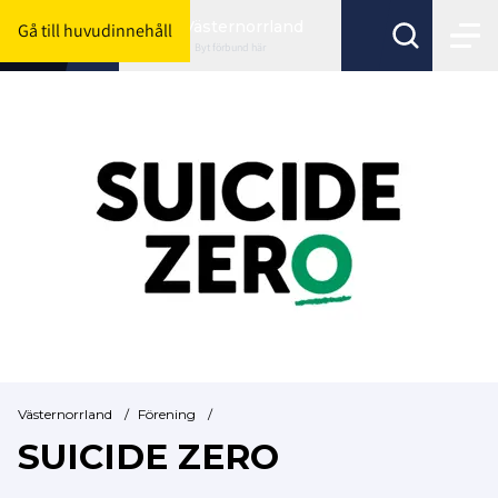
Västernorrland
Gå till huvudinnehåll
Byt förbund här
Västernorrland
/
Förening
/
SUICIDE ZERO