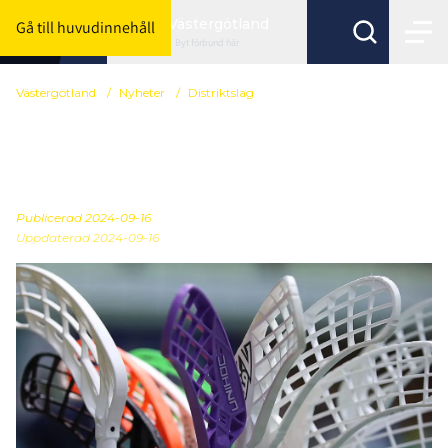
Västergötland
Gå till huvudinnehåll
Byt förbund här
Västergötland
/
Nyheter
/
Distriktslag
SM-truppen Flickor
födda 2008 och 2009
Publicerad
2024-09-16
Uppdaterad 2024-09-16