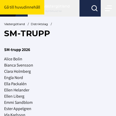
Västergötland
Gå till huvudinnehåll
Byt förbund här
Västergötland
/
Distriktslag
/
SM-TRUPP
SM-trupp 2026
Alice Bolin
Bianca Svensson
Clara Holmberg
Engla Nord
Ella Packalén
Ellen Helander
Ellen Liberg
Emmi Sandblom
Ester Appelgren
Ida Karlsson