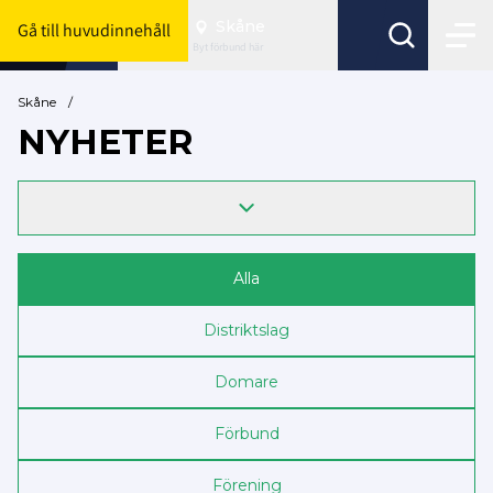
Skåne
Gå till huvudinnehåll
Byt förbund här
Skåne
/
NYHETER
Alla
Distriktslag
Domare
Förbund
Förening