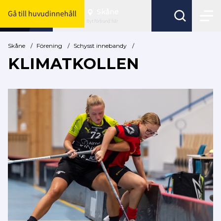
Skåne
Gå till huvudinnehåll
Byt förbund här
Skåne
/
Förening
/
Schysst innebandy
/
KLIMATKOLLEN