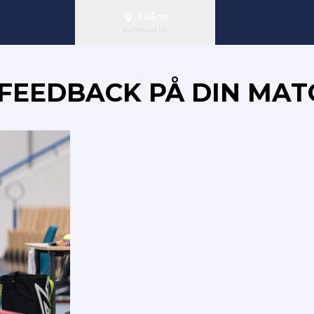
Skåne
Byt förbund här
 FEEDBACK PÅ DIN MA