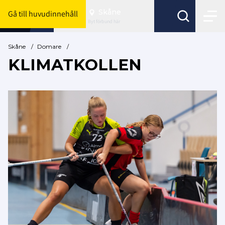
Skåne
Gå till huvudinnehåll
Byt förbund här
Skåne
/
Domare
/
KLIMATKOLLEN