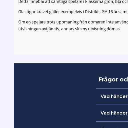
Detta innebär att samtliga spelare i klasserna grön, blå oc
Glasögonkravet gäller exempelvis i Distrikts-SM 16 år samt
Om en spelare trots uppmaning från domaren inte använder
utvisningen avtjänats, annars ska ny utvisning dömas.
Frågor o
Vad händer
Det är bra
Vad händer
har glömt 
Spelaren få