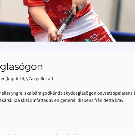
sglasögon
kapitel 4, §7a) gäller att:
r eller yngre, ska bära godkända skyddsglasögon oavsett spelarens åld
d särskilda skäl omfattas av en generell dispens från detta krav.