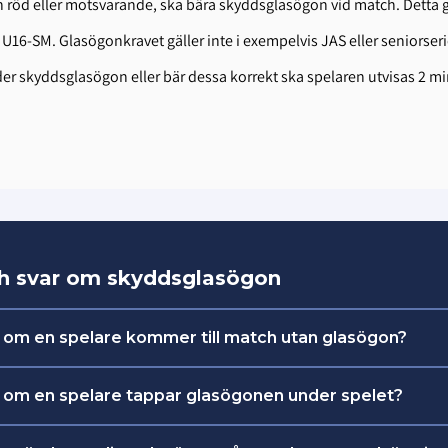
h röd eller motsvarande, ska bära skyddsglasögon vid match. Detta ga
 U16-SM. Glasögonkravet gäller inte i exempelvis JAS eller seniorseri
 skyddsglasögon eller bär dessa korrekt ska spelaren utvisas 2 mi
ch svar om skyddsglasögon
 om en spelare kommer till match utan glasögon?
 om ledarna har med sig ett par extra skyddsglasögo
 om en spelare tappar glasögonen under spelet?
sina glasögon.
r spela vidare tills nästa avblåsning.