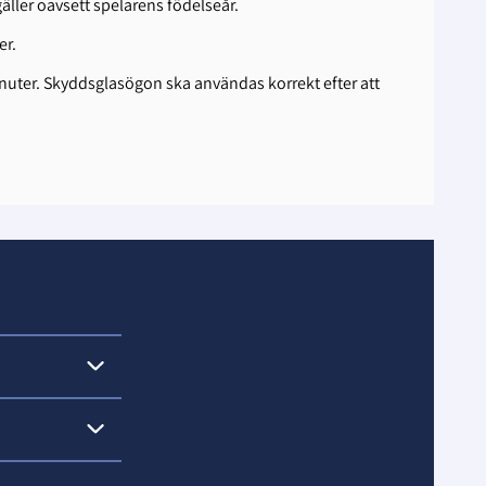
̈ller oavsett spelarens födelseår.
er.
nuter. Skyddsglasögon ska användas korrekt efter att
n om någon