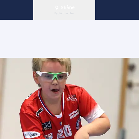
Skåne
Byt förbund här