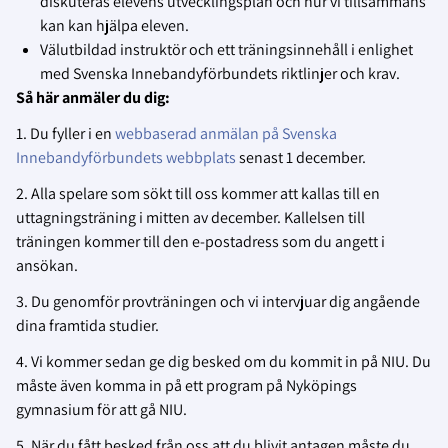
diskuteras elevens utvecklingsplan och hur vi tillsammans
kan kan hjälpa eleven.
Välutbildad instruktör och ett träningsinnehåll i enlighet
med Svenska Innebandyförbundets riktlinjer och krav.
Så här anmäler du dig:
1. Du fyller i en
webbaserad anmälan på Svenska
Innebandyförbundets webbplats
senast 1 december.
2. Alla spelare som sökt till oss kommer att kallas till en
uttagningsträning i mitten av december. Kallelsen till
träningen kommer till den e-postadress som du angett i
ansökan.
3. Du genomför provträningen och vi intervjuar dig angående
dina framtida studier.
4. Vi kommer sedan ge dig besked om du kommit in på NIU. Du
måste även komma in på ett program på Nyköpings
gymnasium för att gå NIU.
5. När du fått besked från oss att du blivit antagen måste du