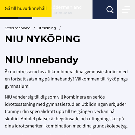
Södermanland
Gå till huvudinnehåll
Byt förbund här
Södermanland
/
Utbildning
/
NIU NYKÖPING
NIU Innebandy
Är du intresserad av att kombinera dina gymnasiestudier med
en fortsatt satsning på innebandy? Välkommen till Nyköpings
gymnasium!
NIU vänder sig till dig som vill kombinera en seriös
idrottssatsning med gymnasiestudier. Utbildningen erbjuder
träning i din specialidrott upp till tre gånger i veckan på
skoltid. Antalet platser är begränsade och uttagning sker på
dina idrottsmeriter i kombination med dina grundskolebetyg.