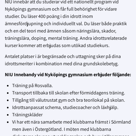
NIU innebär att du studerar vid ett nationellt program vid
Nyköpings gymnasium och får full behörighet för vidare
studier. Du läser 400 poäng i din idrott inom
ämnesfördjupning och individuellt val. Du läser både praktik
och en del teori med ämnen såsom näringslära, skador,
träningslära, doping, mental träning. Andra idrottsrelaterade
kurser kommer att erbjudas som utökad studiekurs.
Antalet platser i är begränsade och uttagning sker på dina
idrottsmeriter i kombination med dina grundskolebetyg.
NIU Innebandy vid Nyköpings gymnasium erbjuder följande:
Träning på Rosvalla.
Transport tillbaka till skolan efter förmiddagens träning.
Tillgång till välutrustat gym och bra teorilokal på skolan.
Idrottsanpassat schema, studiecoacher och läxhjälp.
Träningskläder
Vi har ett nära samarbete med klubbarna främst i Sörmland
men även i Östergötland. I möten med klubbarna