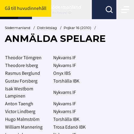
Södermanland
Gå till huvudinnehåll
Byt förbund här
Södermanland
/
Distriktslag
/
Pojkar 16 (2010)
/
ANMÄLDA SPELARE
Theodor Törngren
Nykvarns IF
Theodore Isberg
Nykvarns IF
Rasmus Berglund
Onyx IBS
Gustav Forsberg
Torshälla IBK
Isak Westbom
Nykvarns IF
Lampinen
Anton Taengh
Nykvarns IF
Victor Lindberg
Nykvarns IF
Hugo Malmström
Torshälla IBK
William Mannering
Trosa Edanö IBK