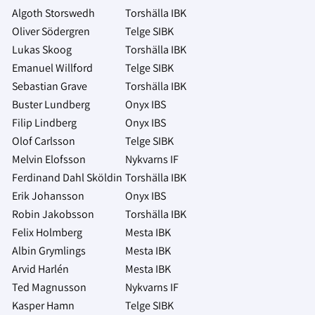
Algoth Storswedh
Torshälla IBK
Oliver Södergren
Telge SIBK
Lukas Skoog
Torshälla IBK
Emanuel Willford
Telge SIBK
Sebastian Grave
Torshälla IBK
Buster Lundberg
Onyx IBS
Filip Lindberg
Onyx IBS
Olof Carlsson
Telge SIBK
Melvin Elofsson
Nykvarns IF
Ferdinand Dahl Sköldin
Torshälla IBK
Erik Johansson
Onyx IBS
Robin Jakobsson
Torshälla IBK
Felix Holmberg
Mesta IBK
Albin Grymlings
Mesta IBK
Arvid Harlén
Mesta IBK
Ted Magnusson
Nykvarns IF
Kasper Hamn
Telge SIBK