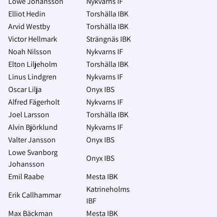
Lowe Johansson
Nykvarns IF
Elliot Hedin
Torshälla IBK
Arvid Westby
Torshälla IBK
Victor Hellmark
Strängnäs IBK
Noah Nilsson
Nykvarns IF
Elton Liljeholm
Torshälla IBK
Linus Lindgren
Nykvarns IF
Oscar Lilja
Onyx IBS
Alfred Fägerholt
Nykvarns IF
Joel Larsson
Torshälla IBK
Alvin Björklund
Nykvarns IF
Valter Jansson
Onyx IBS
Lowe Svanborg
Onyx IBS
Johansson
Emil Raabe
Mesta IBK
Katrineholms
Erik Callhammar
IBF
Max Bäckman
Mesta IBK