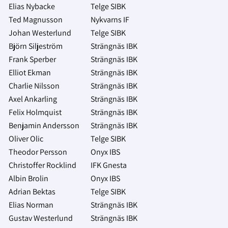
Elias Nybacke
Telge SIBK
Ted Magnusson
Nykvarns IF
Johan Westerlund
Telge SIBK
Björn Siljeström
Strängnäs IBK
Frank Sperber
Strängnäs IBK
Elliot Ekman
Strängnäs IBK
Charlie Nilsson
Strängnäs IBK
Axel Ankarling
Strängnäs IBK
Felix Holmquist
Strängnäs IBK
Benjamin Andersson
Strängnäs IBK
Oliver Olic
Telge SIBK
Theodor Persson
Onyx IBS
Christoffer Rocklind
IFK Gnesta
Albin Brolin
Onyx IBS
Adrian Bektas
Telge SIBK
Elias Norman
Strängnäs IBK
Gustav Westerlund
Strängnäs IBK