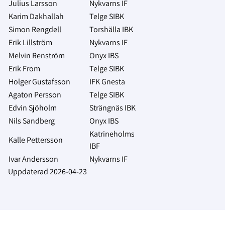
Julius Larsson
Nykvarns IF
Karim Dakhallah
Telge SIBK
Simon Rengdell
Torshälla IBK
Erik Lillström
Nykvarns IF
Melvin Renström
Onyx IBS
Erik From
Telge SIBK
Holger Gustafsson
IFK Gnesta
Agaton Persson
Telge SIBK
Edvin Sjöholm
Strängnäs IBK
Nils Sandberg
Onyx IBS
Katrineholms
Kalle Pettersson
IBF
Ivar Andersson
Nykvarns IF
Uppdaterad 2026-04-23