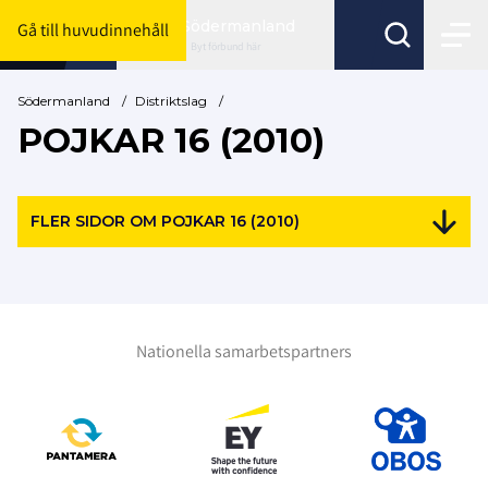
Södermanland
Gå till huvudinnehåll
Byt förbund här
Södermanland
/
Distriktslag
/
POJKAR 16 (2010)
FLER SIDOR OM POJKAR 16 (2010)
Nationella samarbetspartners