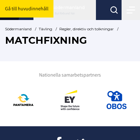
Södermanland
Gå till huvudinnehåll
Byt förbund här
Södermanland
/
Tävling
/
Regler, direktiv och tolkningar
/
MATCHFIXNING
Nationella samarbetspartners