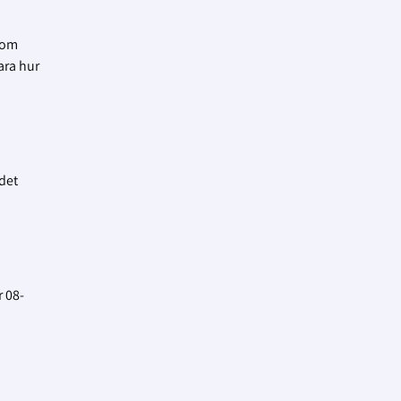
som
ara hur
 det
r 08-