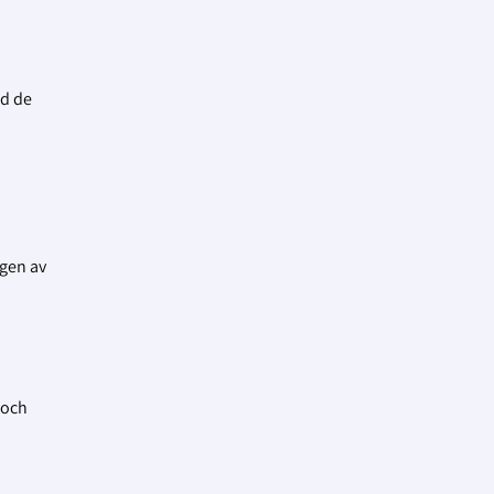
ad de
h
ngen av
 och