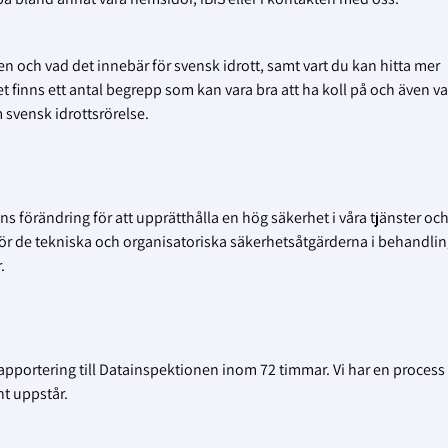
 och vad det innebär för svensk idrott, samt vart du kan hitta mer
Det finns ett antal begrepp som kan vara bra att ha koll på och även v
 svensk idrottsrörelse.
s förändring för att upprätthålla en hög säkerhet i våra tjänster oc
för de tekniska och organisatoriska säkerhetsåtgärderna i behandli
.
 rapportering till Datainspektionen inom 72 timmar. Vi har en process
nt uppstår.