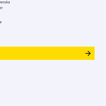
Svenska
er
re