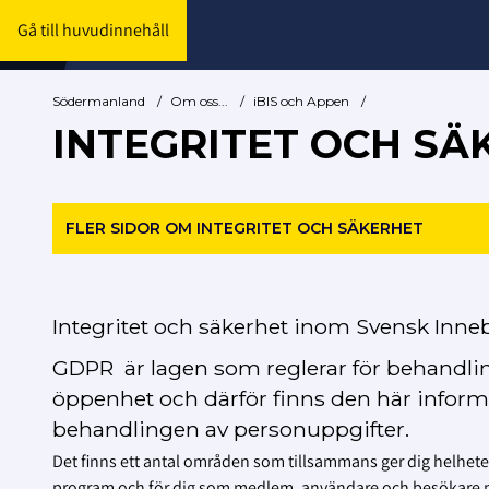
Gå till huvudinnehåll
Södermanland
/
Om oss...
/
iBIS och Appen
/
INTEGRITET OCH SÄ
FLER SIDOR OM INTEGRITET OCH SÄKERHET
Integritet och säkerhet inom Svensk Inneb
GDPR är
lagen som reglerar för behandlin
öppenhet och därför finns den här informat
behandlingen av personuppgifter.
Det finns ett antal områden som tillsammans ger dig helheten
program och för dig som medlem, användare och besökare på 