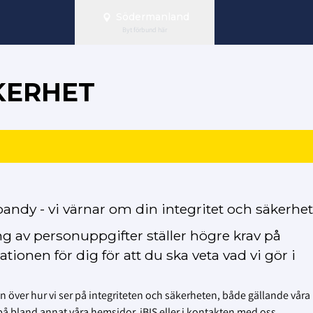
Södermanland
Byt förbund här
KERHET
andy - vi värnar om din integritet och säkerhet
g av personuppgifter ställer högre krav på
ionen för dig för att du ska veta vad vi gör i
 över hur vi ser på integriteten och säkerheten, både gällande våra
bland annat våra hemsidor, iBIS eller i kontakten med oss.