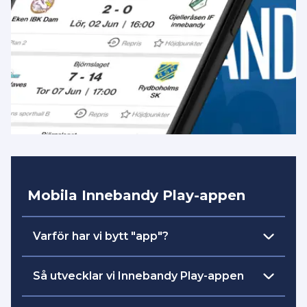
Mobila Innebandy Play-appen
Varför har vi bytt "app"?
skapa
Vår intention och målsättning är att
Så utvecklar vi Innebandy Play-appen
en plattform
där all streaming och
engagemang är samlad på ett ställe. Det