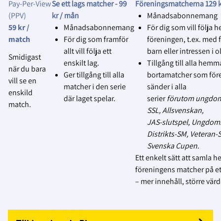
publiceras eller användas.
Pay‑Per‑View
Se ett lags matcher -
99
Föreningsmatcherna 129 k
(PPV)
kr / mån
Månadsabonnemang
4.
Respektera avslag utan förklaring
:
59 kr /
Månadsabonnemang
För dig som vill följa h
Vår utgångspunkt är, genom
match
För dig som framför
föreningen, t.ex. med f
föreningens samtyckte, att
allt vill följa ett
barn eller intressen i ol
Smidigast
lagen, domare och funktionärer
enskilt lag.
Tillgång till alla hemm
när du bara
har godkänt att matcher kan
Ger tillgång till alla
bortamatcher som för
vill se en
sändas på Svensk Innebandys
matcher i den serie
sänder i alla
enskild
officiella plattform Innebandy
där laget spelar.
serier
förutom ungdom
match.
Play.
SSL, Allsvenskan,
JAS‑slutspel, Ungdom
MEN… Om något lag, domare
Distrikts‑SM, Veteran
eller funktionär inte vill att
Svenska Cupen.
matchen livesänds eller spelas
Ett enkelt sätt att samla h
in, respektera deras beslut utan
föreningens matcher på ett
att kräva en förklaring, och
– mer innehåll, större värd
avbryt
sändningen/inspelningen.
5.
Följ föreningens ansvar
: