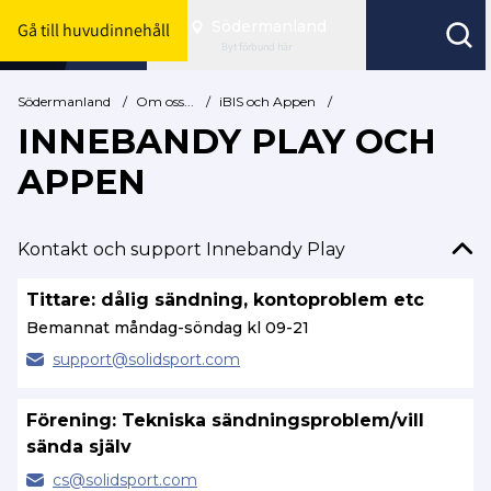
Södermanland
Gå till huvudinnehåll
Byt förbund här
Södermanland
/
Om oss...
/
iBIS och Appen
/
INNEBANDY PLAY OCH
APPEN
Kontakt och support Innebandy Play
Tittare: dålig sändning, kontoproblem etc
Bemannat måndag-söndag kl 09-21
support@
solidsport.com
Förening: Tekniska sändningsproblem/vill
sända själv
cs@
solidsport.com