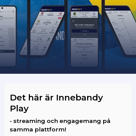
Bilder och videoklipp från matcherna
som spelades fram till säsongen 2025/26
har vi dessvärre ingen möjlighet att
importera in på vår plattform.
Det här är Innebandy
Play
- streaming och engagemang på
samma plattform!