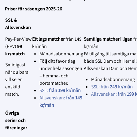
Equipment & tools to fasten the camera
Den tekniska lösningen kommer att
Skylta tydligt vid entrén att
Priser för säsongen 2025-26
vidareutvecklas löpande under hela
matchen kommer att
Phone/tablet/computer with network
SSL &
avtalsperioden samtidigt som
livesändas eller spelas in.
connection
Allsvenskan
användarfeedback kommer att samlas in
Påminn gärna publiken
för att göra anpassningar utifrån deras
muntligt via speakern om detta
Pay‑Per‑View
Ett lags matcher
från 149
Samtliga matcher i ligan
f
Läs mer om installationer här:
önskemål.
vid behov.
(PPV)
99
kr/mån
kr/mån
https://support.spiideo.com/en/collections/2673
kr/match
Månadsabonnemang
Få tillgång till samtliga ma
2.
spiideo-camera-systems-installations
Erbjud dolda platser för publiken
:
Följ ditt favoritlag
både SSL Dam och Herr ell
Smidigast
Tillhandahåll särskilda platser
Är du eller din klubb intresserade av att
under hela säsongen
Allsvenskan Dam och Herr
när du bara
där åskådare kan sitta utan att
skaffa en Spiideo? Följ länken nedan:
– hemma- och
vill se en
Månadsabonnemang
synas i livesändningen eller på
bortamatcher.
https://www.solidsport.com/en/products/spiideo
enskild
SSL: från
249 kr/mån
inspelningen.
SSL:
från 199 kr/mån
automated-live-broadcast-and-analysis-
match.
Allsvenskan: från
199 
Allsvenskan:
från 149
3.
for-games-and-practices/
Informera om var materialet används
:
kr/mån
Informera lagen, domarna och
Övriga
funktionärerna om var
serier och
livesändningen ska visas eller
föreningar
var inspelningen kommer att