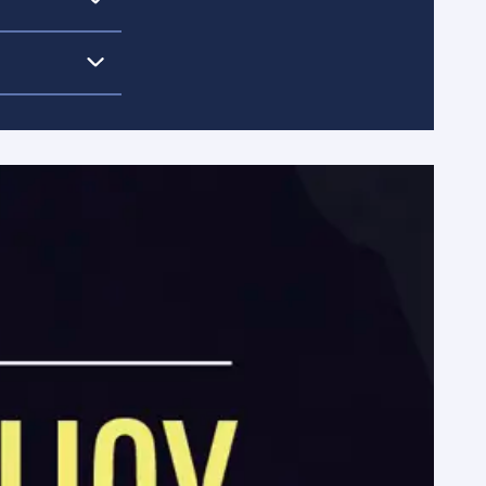
ista.
 trygg och
kilja olika
ens
 barn och
 att
ott att
 oss ändå
ppdrag
 Svensk
d från 1
t för de
h