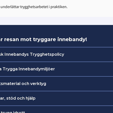
nderlättar trygghetsarbetet i praktiken.
ar resan mot tryggare innebandy!
sk Innebandys Trygghetspolicy
Innebandys Trygghetspolicy
a Trygga Innebandymiljöer
rygga Innebandymiljöer (vägledande material)
smaterial och verktyg
aterial och verktyg
r, stöd och hjälp
 stöd och hjälp
 trygg idrott