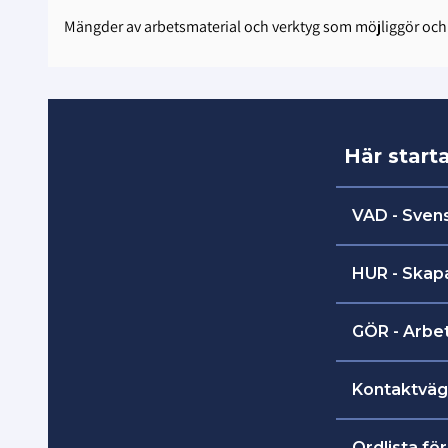
Mängder av arbetsmaterial och verktyg som möjliggör och u
Här start
VAD - Sven
VAD - Svensk 
HUR - Skap
HUR - Skapa T
GÖR - Arbet
GÖR - Arbetsm
Kontaktväga
Kontaktvägar,
Ordlista för