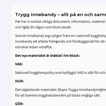
Trygg Innebandy – allt på en och sam
Här har vi samlat viktiga dokument, information, material 
och hjälp åt någon som blivit utsatt.
Svensk Innebandy tog nyligen fram en nationell trygghetsp
Innebandy att arbeta främjande och förebyggande för att sk
oönskat redan inträffat.
Det nya materialet är indelat i tre block:
VAD:
Nationell trygghetspoilcy som tydliggör VAD vi står för och 
HUR:
Det vägledande materialet
Skapa Trygga Innebandymiljöe
för att hantera trygghetsärenden på bästa möjliga sätt.
GÖR: