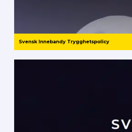
Svensk Innebandy Trygghetspolicy