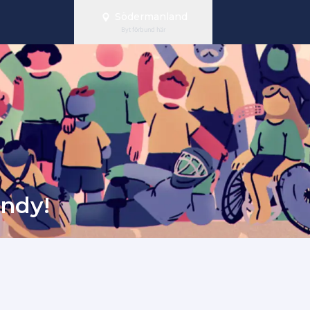
Södermanland
Byt förbund här
ndy!