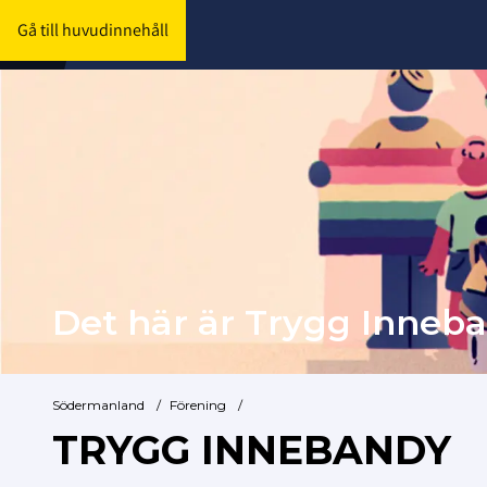
Gå till huvudinnehåll
Det här är
Trygg Inneba
Södermanland
/
Förening
/
TRYGG INNEBANDY