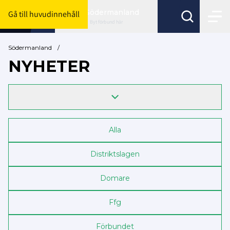
Södermanland
Gå till huvudinnehåll
Byt förbund här
Södermanland
/
NYHETER
Alla
Distriktslagen
Domare
Ffg
Förbundet